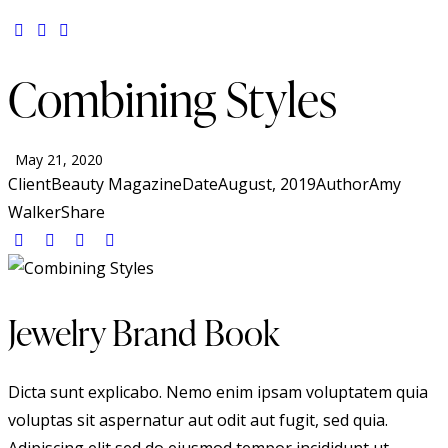
Combining Styles
May 21, 2020
Client
Beauty Magazine
Date
August, 2019
Author
Amy
Walker
Share
Jewelry Brand Book
Dicta sunt explicabo. Nemo enim ipsam voluptatem quia
voluptas sit aspernatur aut odit aut fugit, sed quia.
Adipiscing elit sed do eiusmod tempor incididunt ut