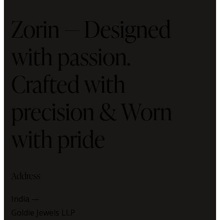
Zorin — Designed
with passion.
Crafted with
precision & Worn
with pride
Address
India —
Goldie Jewels LLP