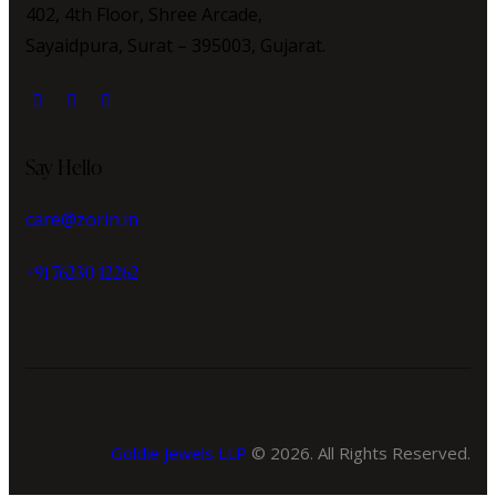
402, 4th Floor, Shree Arcade,
Sayaidpura, Surat – 395003, Gujarat.
Say Hello
care@zorin.in
+91 76230 12262
Goldie Jewels LLP
© 2026. All Rights Reserved.