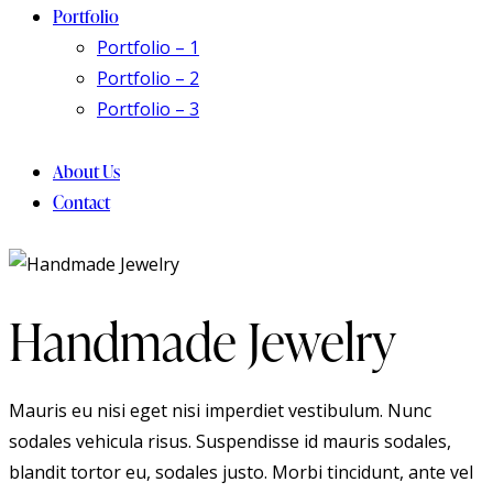
Portfolio
Portfolio – 1
Portfolio – 2
Portfolio – 3
About Us
Contact
facebook-
twitter-
instagram
1
new
Handmade Jewelry
Mauris eu nisi eget nisi imperdiet vestibulum. Nunc
sodales vehicula risus. Suspendisse id mauris sodales,
blandit tortor eu, sodales justo. Morbi tincidunt, ante vel