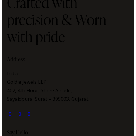
Crafted with
precision & Worn
with pride
Address
India —
Goldie Jewels LLP
402, 4th Floor, Shree Arcade,
Sayaidpura, Surat – 395003, Gujarat.
Say Hello