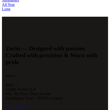
Zorin — Designed with passion.
Crafted with precision & Worn with
pride
Address
India —
Goldie Jewels LLP
402, 4th Floor, Shree Arcade,
Sayaidpura, Surat – 395003, Gujarat.