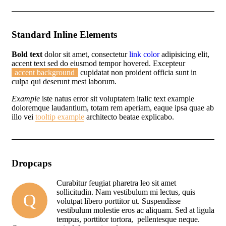
Standard Inline Elements
Bold text
dolor sit amet, consectetur
link color
adipisicing elit,
accent text sed do eiusmod tempor hovered. Excepteur
accent background
cupidatat non proident officia sunt in
culpa qui deserunt mest laborum.
Example
iste natus error sit voluptatem italic text example
doloremque laudantium, totam rem aperiam, eaque ipsa quae ab
illo vei
tooltip example
architecto beatae explicabo.
Dropcaps
Curabitur feugiat pharetra leo sit amet
sollicitudin. Nam vestibulum mi lectus, quis
Q
volutpat libero porttitor ut. Suspendisse
vestibulum molestie eros ac aliquam. Sed at ligula
tempus, porttitor tortora, pellentesque neque.